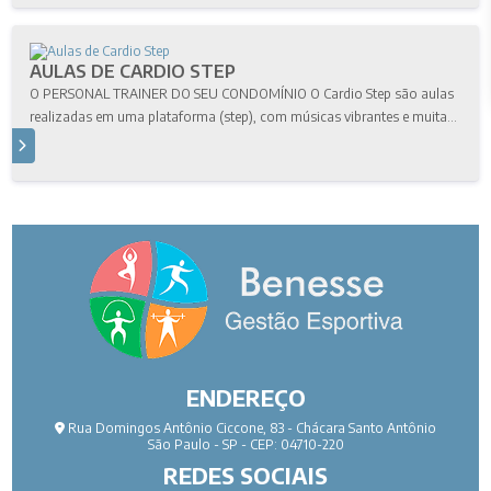
AULAS DE CARDIO STEP
O PERSONAL TRAINER DO SEU CONDOMÍNIO O Cardio Step são aulas
realizadas em uma plataforma (step), com músicas vibrantes e muita...
S
ENDEREÇO
Rua Domingos Antônio Ciccone, 83 - Chácara Santo Antônio
São Paulo - SP - CEP: 04710-220
REDES SOCIAIS